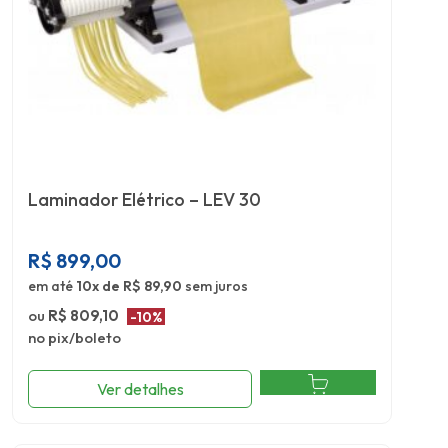
Laminador Elétrico – LEV 30
R$
899,00
em até
10x de R$ 89,90
sem juros
ou
R$ 809,10
-10%
no pix/boleto
Ver detalhes