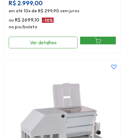
R$
2.999,00
em até
10x de R$ 299,90
sem juros
ou
R$ 2699,10
-10%
no pix/boleto
Ver detalhes