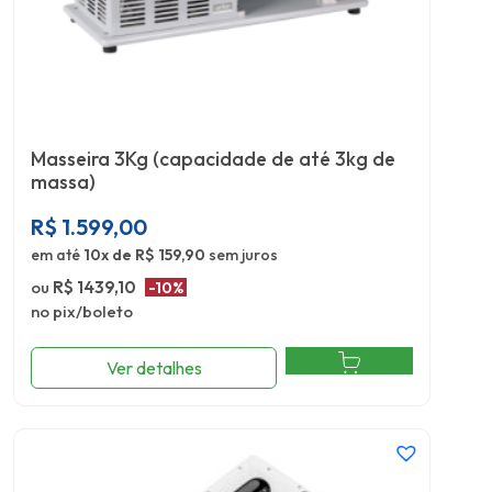
Masseira 3Kg (capacidade de até 3kg de
massa)
R$
1.599,00
em até
10x de R$ 159,90
sem juros
ou
R$ 1439,10
-10%
no pix/boleto
Ver detalhes