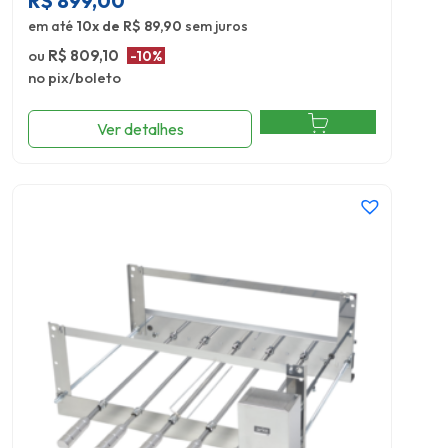
R$
899,00
em até
10x de R$ 89,90
sem juros
ou
R$ 809,10
-10%
no pix/boleto
Ver detalhes