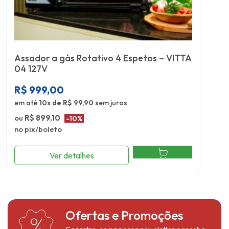
Assador a gás Rotativo 4 Espetos – VITTA
04 127V
R$
999,00
em até
10x de R$ 99,90
sem juros
ou
R$ 899,10
-10%
no pix/boleto
Ver detalhes
Ofertas e Promoções