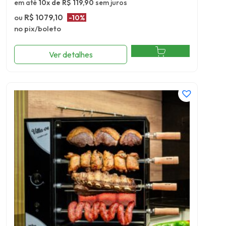
em até
10x de R$ 119,90
sem juros
ou
R$ 1079,10
-10%
no pix/boleto
Ver detalhes