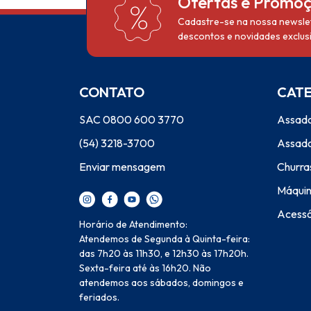
Ofertas e Promo
Cadastre-se na nossa newslet
descontos e novidades exclusi
CONTATO
CAT
SAC 0800 600 3770
Assado
(54) 3218-3700
Assado
Enviar mensagem
Churra
Máquin
Acessó
Horário de Atendimento:
Atendemos de Segunda à Quinta-feira:
das 7h20 às 11h30, e 12h30 às 17h20h.
Sexta-feira até às 16h20. Não
atendemos aos sábados, domingos e
feriados.