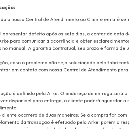
icação:
da a nossa Central de Atendimento ao Cliente em até sete
al apresentar defeito após os sete dias, a contar da data
Arke para comunicar a ocorrência e obter esclarecimentos 
s no manual. A garantia contratual, seu prazo e forma de
ação, caso o problema não seja solucionado pelo fabrican
á entrar em contato com nossa Central de Atendimento par
lução é definido pela Arke. O endereço de entrega será o
tiver disponível para entrega, o cliente poderá aguardar
dimento.
 cliente ocorrerá de duas maneiras: Se a compra for com 
elamento da transação é efetuado pela Arke, porém a res