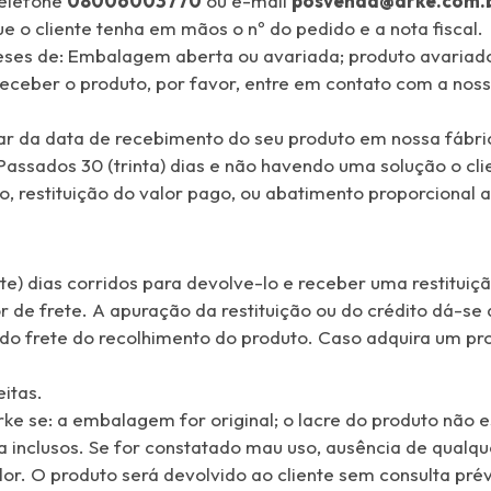
telefone
08006003770
ou e-mail
posvenda@arke.com.
e o cliente tenha em mãos o nº do pedido e a nota fiscal.
eses de: Embalagem aberta ou avariada; produto avariad
 receber o produto, por favor, entre em contato com a no
ntar da data de recebimento do seu produto em nossa fábr
Passados 30 (trinta) dias e não havendo uma solução o cli
so, restituição do valor pago, ou abatimento proporcional
e) dias corridos para devolve-lo e receber uma restituição
r de frete. A apuração da restituição ou do crédito dá-s
r do frete do recolhimento do produto. Caso adquira um pr
eitas.
ke se: a embalagem for original; o lacre do produto não es
a inclusos. Se for constatado mau uso, ausência de qualqu
lor. O produto será devolvido ao cliente sem consulta prév