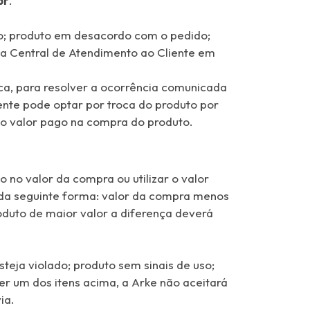
br
.
o; produto em desacordo com o pedido;
ssa Central de Atendimento ao Cliente em
ica, para resolver a ocorrência comunicada
ente pode optar por troca do produto por
 ao valor pago na compra do produto.
 no valor da compra ou utilizar o valor
e da seguinte forma: valor da compra menos
oduto de maior valor a diferença deverá
teja violado; produto sem sinais de uso;
er um dos itens acima, a Arke não aceitará
ia.