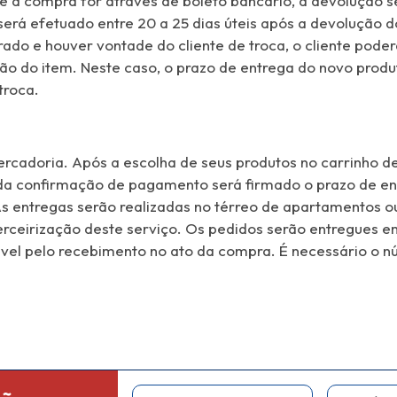
Se a compra for através de boleto bancário, a devolução s
 será efetuado entre 20 a 25 dias úteis após a devolução 
ado e houver vontade do cliente de troca, o cliente poderá
o do item. Neste caso, o prazo de entrega do novo produ
troca.
ercadoria. Após a escolha de seus produtos no carrinho de
da confirmação de pagamento será firmado o prazo de ent
s entregas serão realizadas no térreo de apartamentos o
rceirização deste serviço. Os pedidos serão entregues e
ável pelo recebimento no ato da compra. É necessário o 
Nome
E-mail