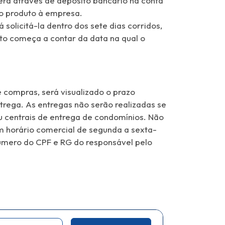
erá através de depósito bancário na conta
do produto à empresa.
 solicitá-la dentro dos sete dias corridos,
to começa a contar da data na qual o
 compras, será visualizado o prazo
rega. As entregas não serão realizadas se
u centrais de entrega de condomínios. Não
m horário comercial de segunda a sexta-
número do CPF e RG do responsável pelo