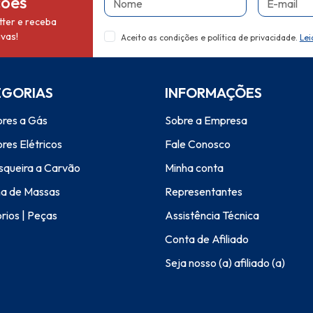
ções
ter e receba
vas!
Aceito as condições e política de privacidade.
Lei
EGORIAS
INFORMAÇÕES
res a Gás
Sobre a Empresa
res Elétricos
Fale Conosco
squeira a Carvão
Minha conta
a de Massas
Representantes
rios | Peças
Assistência Técnica
Conta de Afiliado
Seja nosso (a) afiliado (a)