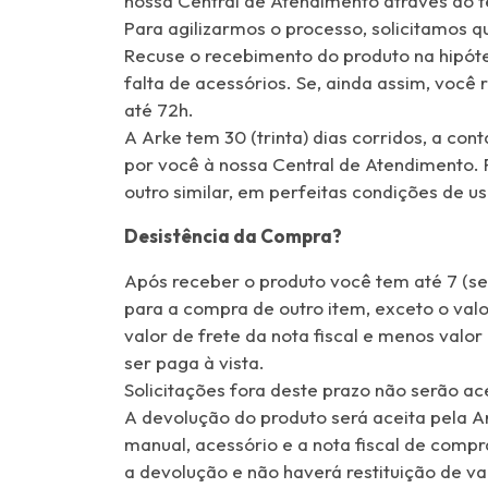
nossa Central de Atendimento através do 
Para agilizarmos o processo, solicitamos qu
Recuse o recebimento do produto na hipót
falta de acessórios. Se, ainda assim, você
até 72h.
A Arke tem 30 (trinta) dias corridos, a co
por você à nossa Central de Atendimento. 
outro similar, em perfeitas condições de u
Desistência da Compra?
Após receber o produto você tem até 7 (set
para a compra de outro item, exceto o valo
valor de frete da nota fiscal e menos valo
ser paga à vista.
Solicitações fora deste prazo não serão ac
A devolução do produto será aceita pela Ar
manual, acessório e a nota fiscal de compr
a devolução e não haverá restituição de va