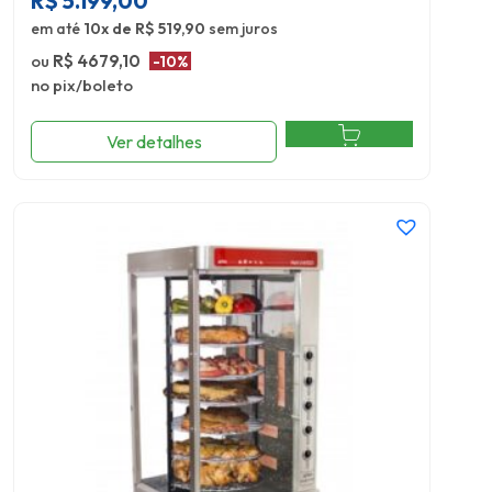
R$
5.199,00
em até
10x de R$ 519,90
sem juros
ou
R$ 4679,10
-10%
no pix/boleto
Ver detalhes