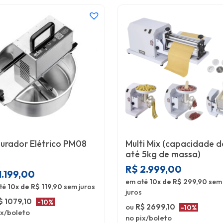
turador Elétrico PM08
Multi Mix (capacidade d
até 5kg de massa)
R$
2.999,00
1.199,00
em até
10x de R$ 299,90
sem
té
10x de R$ 119,90
sem juros
juros
$ 1079,10
-10%
ou
R$ 2699,10
-10%
ix/boleto
no pix/boleto