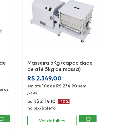
ade
Masseira 5Kg (capacidade
de até 5kg de massa)
R$
2.349,00
em até
10x de R$ 234,90
sem
uros
juros
ou
R$ 2114,10
-10%
no pix/boleto
Ver detalhes