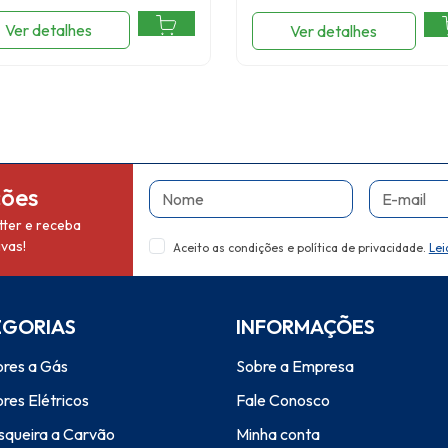
Ver detalhes
Ver detalhes
Nome
E-mail
ções
ter e receba
vas!
Aceito as condições e política de privacidade.
Lei
EGORIAS
INFORMAÇÕES
res a Gás
Sobre a Empresa
res Elétricos
Fale Conosco
squeira a Carvão
Minha conta