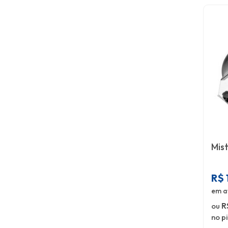
Mis
R$
em a
ou
R
no p