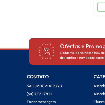
Ofertas e Promo
Cadastre-se na nossa newslet
descontos e novidades exclusi
CONTATO
CAT
SAC 0800 600 3770
Assado
(54) 3218-3700
Assado
Enviar mensagem
Churra