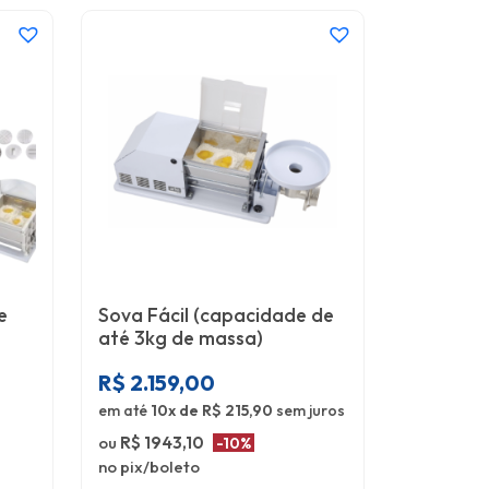
e
Sova Fácil (capacidade de
até 3kg de massa)
R$
2.159,00
em até
10x de R$ 215,90
sem juros
ou
R$ 1943,10
-10%
no pix/boleto