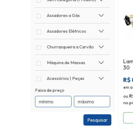
Assadores a Gás
Assadores Elétricos
Churrasqueira a Carvão
Lam
Máquina de Massas
30
Acessórios | Peças
R$
em a
Faixa de preço
ou
R
no p
Pesquisar