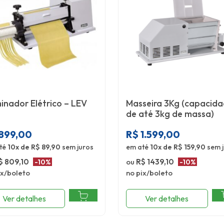
inador Elétrico – LEV
Masseira 3Kg (capacid
de até 3kg de massa)
899,00
R$
1.599,00
té
10x de R$ 89,90
sem juros
em até
10x de R$ 159,90
sem j
$ 809,10
ou
R$ 1439,10
-10%
-10%
ix/boleto
no pix/boleto
Ver detalhes
Ver detalhes