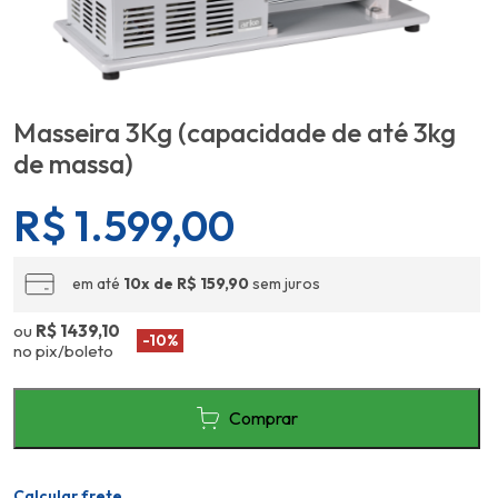
Masseira 3Kg (capacidade de até 3kg
de massa)
R$
1.599,00
em até
10x de R$ 159,90
sem juros
ou
R$ 1439,10
-10%
no pix/boleto
Comprar
Calcular frete