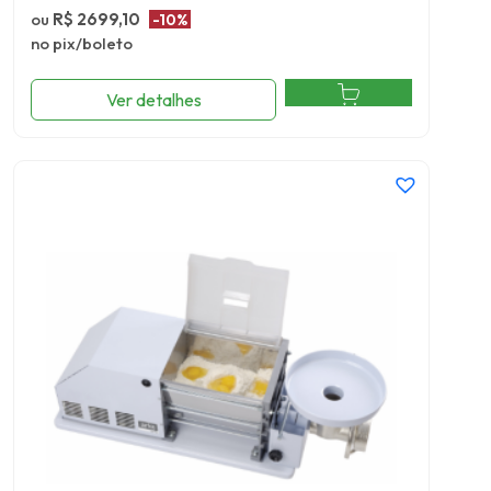
ou
R$ 2699,10
-10%
no pix/boleto
Ver detalhes