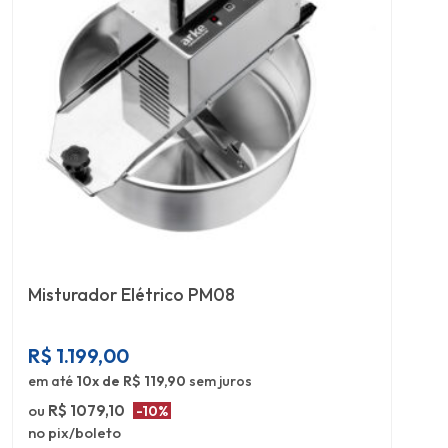
Misturador Elétrico PM08
R$
1.199,00
em até
10x de R$ 119,90
sem juros
ou
R$ 1079,10
-10%
no pix/boleto