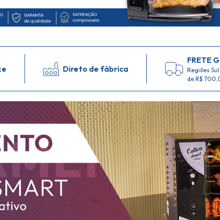
FRETE G
ke
Direto de fábrica
Regiões Sul
de R$ 700,0