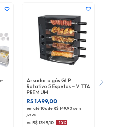
de
Assador a gás GLP
Assador 
Rotativo 5 Espetos – VITTA
3 Espet
PREMIUM
110v
R$
1.499,00
m
R$
899
em até
10x de R$ 149,90
sem
em até
10
juros
ou
R$ 809
ou
R$ 1349,10
-10%
no pix/bo