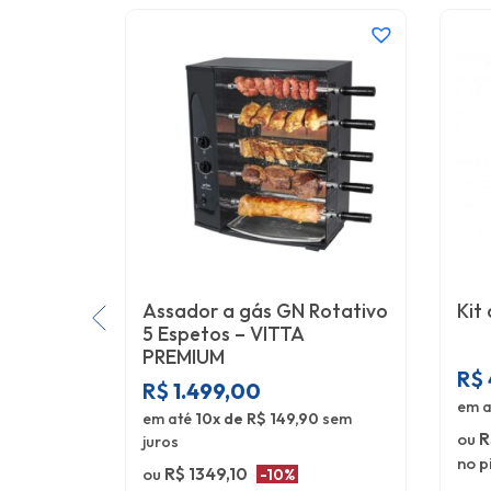
Assador a gás GN Rotativo
Kit
5 Espetos – VITTA
PREMIUM
R$
R$
1.499,00
em 
em até
10x de R$ 149,90
sem
ou
R
juros
no p
ou
R$ 1349,10
-10%