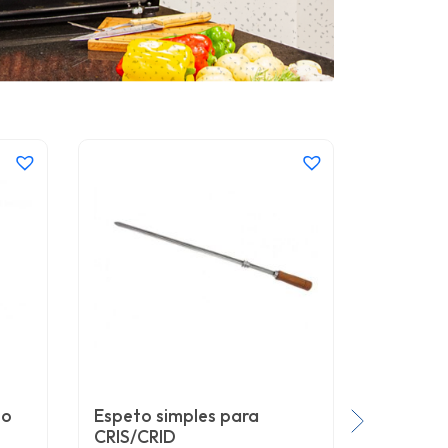
lo
Espeto simples para
Espeto 
CRIS/CRID
GB/GBI