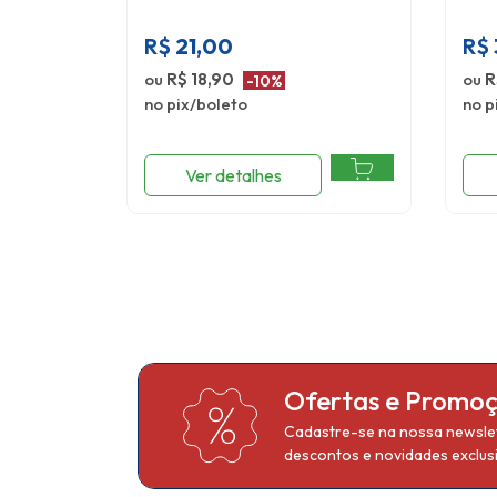
R$
21,00
R$
ou
R$ 18,90
ou
R
-10%
no pix/boleto
no p
Ver detalhes
Ofertas e Promo
Cadastre-se na nossa newslet
descontos e novidades exclusi