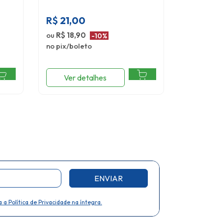
R$
21,00
R$
21,
ou
R$ 18,90
ou
R$ 18,
-10%
no pix/boleto
no pix/bo
Ver detalhes
Ver 
ENVIAR
a a Política de Privacidade na íntegra.