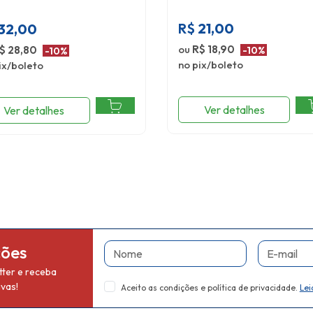
R$
21,00
32,00
ou
R$ 18,90
$ 28,80
-10%
-10%
no pix/boleto
ix/boleto
Ver detalhes
Ver detalhes
Nome
E-mail
ções
ter e receba
vas!
Aceito as condições e política de privacidade.
Lei