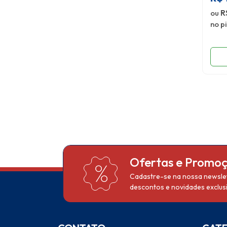
ou
R
no p
Ofertas e Promo
Cadastre-se na nossa newslet
descontos e novidades exclusi