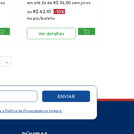
ros
em até
2x de R$ 34,50
sem juros
ou
R$ 62,10
-10%
no pix/boleto
Ver detalhes
→
ENVIAR
a a Política de Privacidade na íntegra.