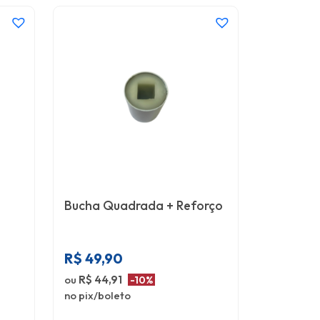
Bucha Quadrada + Reforço
R$
49,90
ou
R$ 44,91
-10%
no pix/boleto