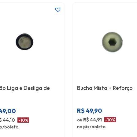
ão Liga e Desliga de
Bucha Mista + Reforço
R$
49,90
49,00
ou
R$ 44,91
$ 44,10
-10%
-10%
no pix/boleto
ix/boleto