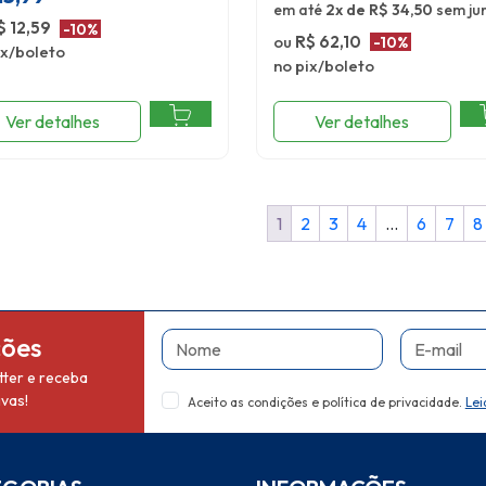
em até
2x de R$ 34,50
sem ju
$ 12,59
-10%
ou
R$ 62,10
-10%
ix/boleto
no pix/boleto
Ver detalhes
Ver detalhes
1
2
3
4
…
6
7
8
Nome
E-mail
ções
ter e receba
vas!
Aceito as condições e política de privacidade.
Lei