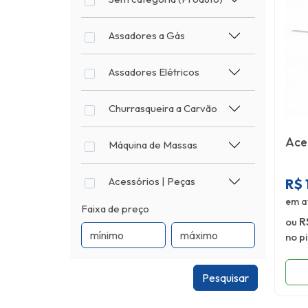
Assadores a Gás
Assadores Elétricos
Churrasqueira a Carvão
Ace
Máquina de Massas
Acessórios | Peças
R$
em a
Faixa de preço
ou
R
no p
Pesquisar