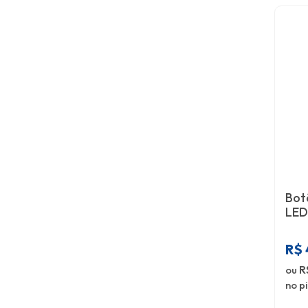
Bot
LED
R$
ou
R
no p