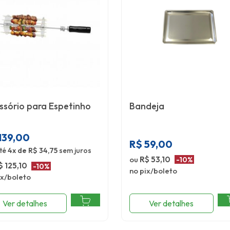
ssório para Espetinho
Bandeja
139,00
R$
59,00
té
4x de R$ 34,75
sem juros
ou
R$ 53,10
-10%
$ 125,10
-10%
no pix/boleto
ix/boleto
Ver detalhes
Ver detalhes