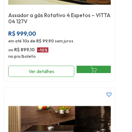
Assador a gás Rotativo 4 Espetos – VITTA
04 127V
R$
999,00
em até
10x de R$ 99,90
sem juros
ou
R$ 899,10
-10%
no pix/boleto
Ver detalhes