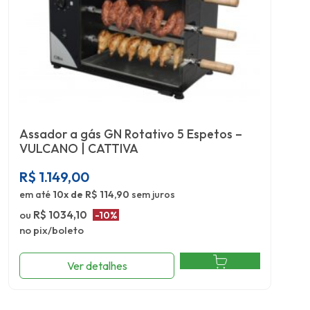
Assador a gás GN Rotativo 5 Espetos –
VULCANO | CATTIVA
R$
1.149,00
em até
10x de R$ 114,90
sem juros
ou
R$ 1034,10
-10%
no pix/boleto
Ver detalhes