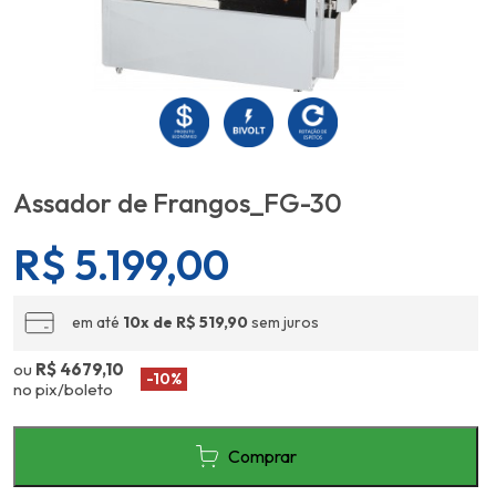
Assador de Frangos_FG-30
R$
5.199,00
em até
10x de R$ 519,90
sem juros
ou
R$ 4679,10
-10%
no pix/boleto
Comprar