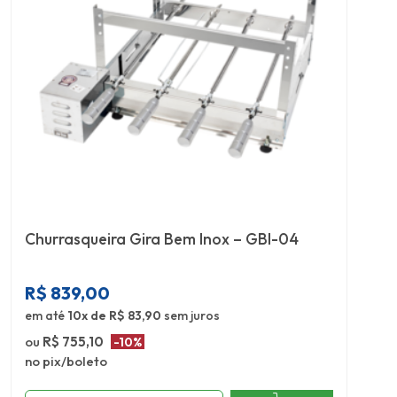
Churrasqueira Gira Bem Inox – GBI-04
R$
839,00
em até
10x de R$ 83,90
sem juros
ou
R$ 755,10
-10%
no pix/boleto