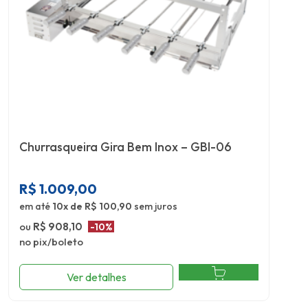
Churrasqueira Gira Bem Inox – GBI-06
R$
1.009,00
em até
10x de R$ 100,90
sem juros
ou
R$ 908,10
-10%
no pix/boleto
Ver detalhes