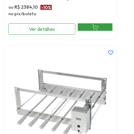
ou
R$ 2384,10
-10%
no pix/boleto
Ver detalhes