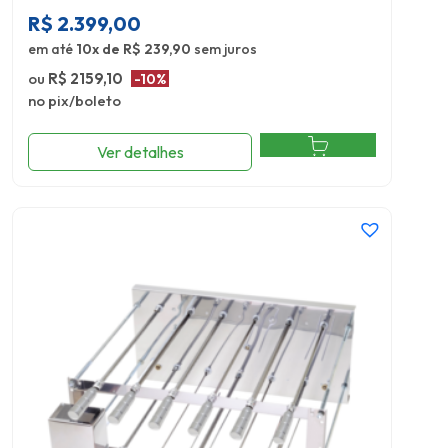
R$
2.399,00
em até
10x de R$ 239,90
sem juros
ou
R$ 2159,10
-10%
no pix/boleto
Ver detalhes