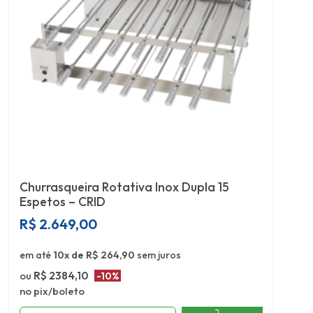
Churrasqueira Rotativa Inox Dupla 15
Espetos – CRID
R$
2.649,00
em até
10x de R$ 264,90
sem juros
ou
R$ 2384,10
-10%
no pix/boleto