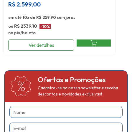
R$
2.599,00
em até
10x de R$ 259,90
sem juros
ou
R$ 2339,10
-10%
no pix/boleto
Ver detalhes
Ofertas e Promoções
Cadastre-se na nossa newsletter e receba
descontos e novidades exclusivas!
Nome
E-mail