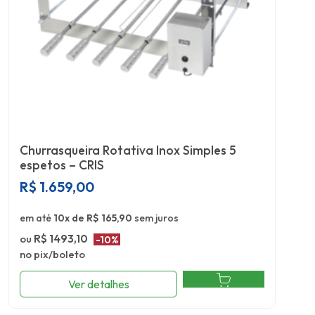
Churrasqueira Rotativa Inox Simples 5
espetos – CRIS
R$
1.659,00
em até
10x de R$ 165,90
sem juros
ou
R$ 1493,10
-10%
no pix/boleto
Ver detalhes