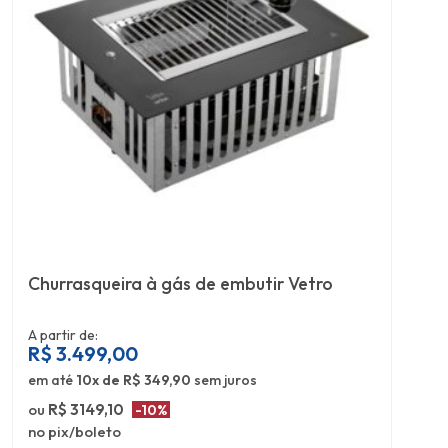
Churrasqueira à gás de embutir Vetro
A partir de:
R$
3.499,00
em até
10x de R$ 349,90
sem juros
ou
R$ 3149,10
-10%
no pix/boleto