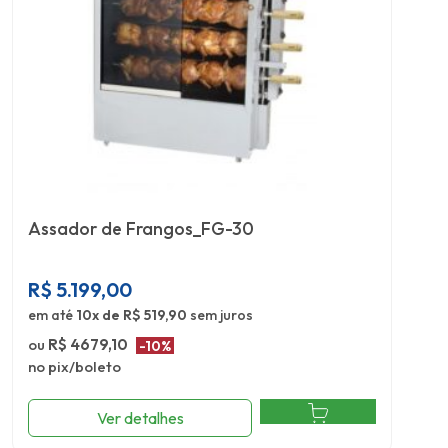
Assador de Frangos_FG-30
R$
5.199,00
em até
10x de R$ 519,90
sem juros
ou
R$ 4679,10
-10%
no pix/boleto
Ver detalhes