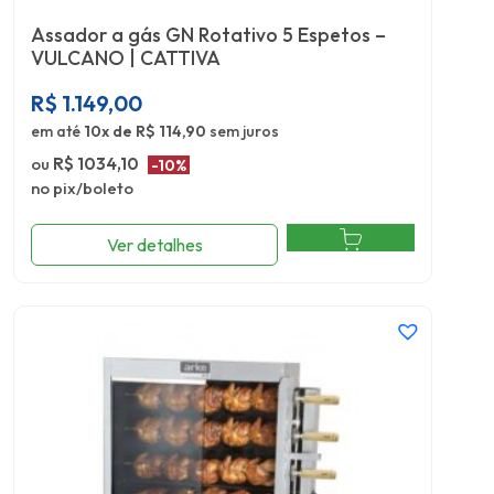
Assador a gás GN Rotativo 5 Espetos –
VULCANO | CATTIVA
R$
1.149,00
em até
10x de R$ 114,90
sem juros
ou
R$ 1034,10
-10%
no pix/boleto
Ver detalhes