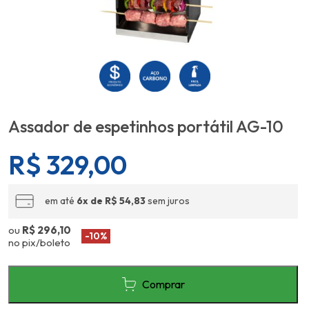
Assador de espetinhos portátil AG-10
R$
329,00
em até
6x de R$ 54,83
sem juros
ou
R$ 296,10
-10%
no pix/boleto
Comprar